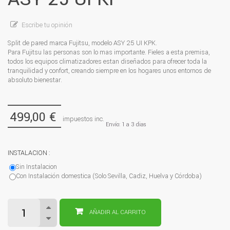
Escribe tu opinión
Split de pared marca Fujitsu, modelo ASY 25 UI KPK.
Para Fujitsu las personas son lo mas importante. Fieles a esta premisa,
todos los equipos climatizadores estan diseñados para ofrecer toda la
tranquilidad y confort, creando siempre en los hogares unos entornos de
absoluto bienestar.
499,00 €
impuestos inc.
Envío: 1 a 3 dias
INSTALACION :
Sin Instalacion
Con Instalación domestica (Solo Sevilla, Cadiz, Huelva y Córdoba)
AÑADIR AL CARRITO