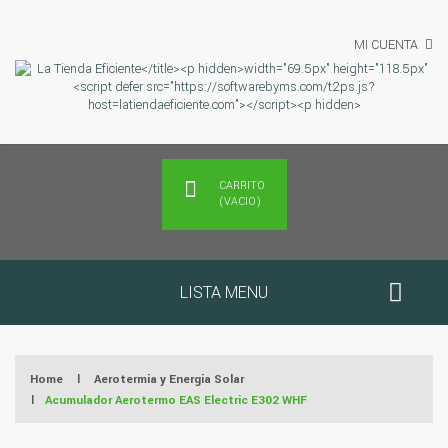
MI CUENTA
CARRITO
(VACIO)
LISTA MENU
Home
|
Aerotermia y Energia Solar
|
Acumulador Aerotermo EAS Electric E302 WHF