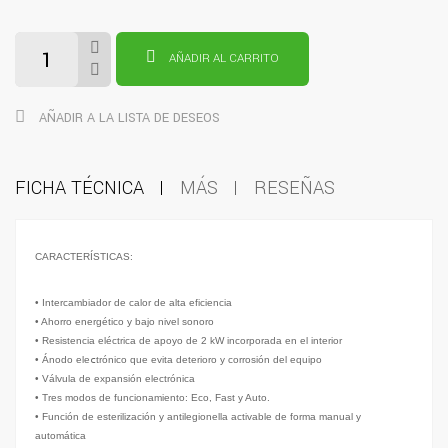
AÑADIR AL CARRITO
AÑADIR A LA LISTA DE DESEOS
FICHA TÉCNICA
MÁS
RESEÑAS
CARACTERÍSTICAS:
• Intercambiador de calor de alta eficiencia
• Ahorro energético y bajo nivel sonoro
• Resistencia eléctrica de apoyo de 2 kW incorporada en el interior
c
• Ánodo ele
trónico que evita deterioro y corrosión del equipo
• Válvula de expansión electrónica
• Tres modos de funcionamiento: Eco, Fast y Auto.
• Función de esterilización y antilegionella activable de forma manual y
automática